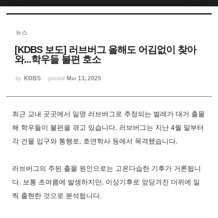
Sketchbook5, 스케치북5
뉴스
[KDBS 보도] 러브버그 올해도 어김없이 찾아
와...학우들 불편 호소
KDBS
May 13, 2025
by
posted
Sketchbook5, 스케치북5
최근 교내 곳곳에서 일명 러브버그로 추정되는 벌레가 대거 출몰
해 학우들이 불편을 겪고 있습니다. 러브버그는 지난 4월 말부터
각 건물 입구와 통행로, 호연학사 등에서 목격됐습니다.
러브버그의 주된 출몰 원인으로는 고온다습한 기후가 거론됩니
다. 보통 초여름에 발생하지만, 이상기후로 앞당겨진 더위에 일
찍 출현한 것으로 분석됩니다.