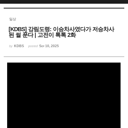
Sketchbook5, 스케치북5
일상
[KDBS] 강림도령: 이승차사였다가 저승차사
된 썰 푼다 | 고전이 톡톡 2화
KDBS
Sep 10, 2025
by
posted
Sketchbook5, 스케치북5