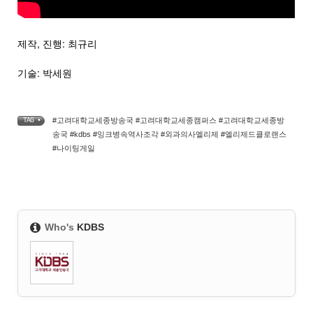
제작, 진행: 최규리
기술: 박세원
#고려대학교세종방송국 #고려대학교세종캠퍼스 #고려대학교세종방
TAG •
송국 #kdbs #잉크병속역사조각 #외과의사엘리제 #엘리제드클로랜스
#나이팅게일
Who's
KDBS