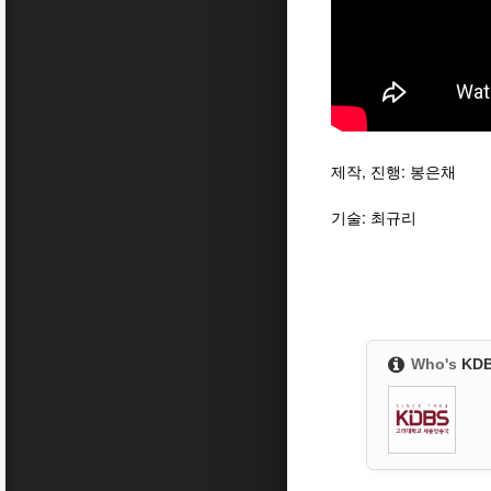
제작, 진행: 봉은채
기술: 최규리
Who's
KD