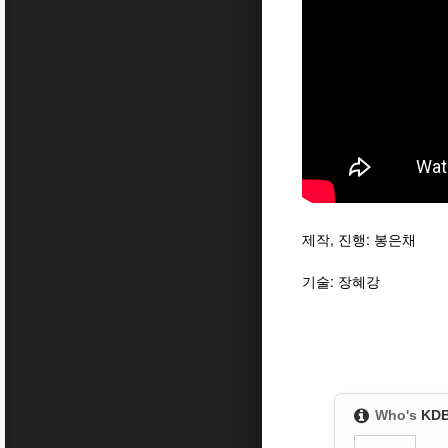
제작, 진행: 봉은채
기술: 장혜강
Who's
KD