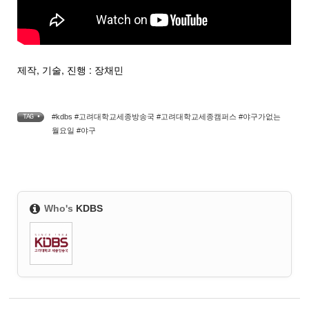
제작, 기술, 진행 : 장채민
#kdbs #고려대학교세종방송국 #고려대학교세종캠퍼스 #야구가없는
TAG •
월요일 #야구
Who's
KDBS