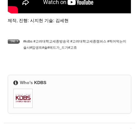
제작, 진행: 시지헌 기술: 김세현
#kdbs #고려대학교세종방송국 #고려대학교세종캠퍼스 #찍어먹는미
TAG •
술사#압생트#술#에드가_드가#고흐
Who's
KDBS