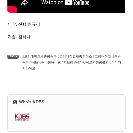
제작, 진행:최규리
기술: 김하나
#고려대학교세종방송국 #고려대학교세종캠퍼스 #고려대학교세종방
TAG •
송국 #kdbs #애니원애니띵 #지브리 #센과치히로의행방불명 #미야자
키하야오
Who's
KDBS