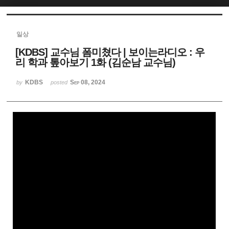
Sketchbook5, 스케치북5
일상
[KDBS] 교수님 폼미쳤다 | 보이는라디오 : 우
리 학과 톺아보기 1화 (김순남 교수님)
KDBS
Sep 08, 2024
by
posted
Sketchbook5, 스케치북5