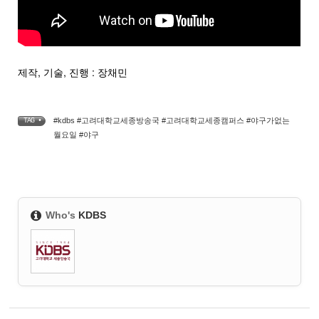
제작, 기술, 진행 : 장채민
#kdbs #고려대학교세종방송국 #고려대학교세종캠퍼스 #야구가없는
TAG •
월요일 #야구
Who's
KDBS