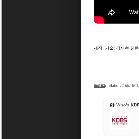
제작, 기술: 김세현 진행
#kdbs #고려대
TAG •
Who's
KD