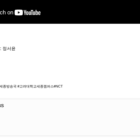
: 정서윤
학교세종방송국 #고려대학교세종캠퍼스#NCT
BS