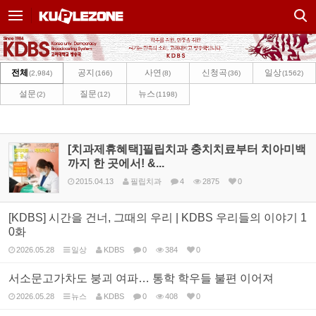
Sketchbook5, 스케치북5
Sketchbook5, 스케치북5
전체
공지
사연
신청곡
일상
(2,984)
(166)
(8)
(36)
(1562)
설문
질문
뉴스
(2)
(12)
(1198)
[치과제휴혜택]필립치과 충치치료부터 치아미백
까지 한 곳에서! &...
2015.04.13
필립치과
4
2875
0
[KDBS] 시간을 건너, 그때의 우리 | KDBS 우리들의 이야기 1
0화
2026.05.28
일상
KDBS
0
384
0
서소문고가차도 붕괴 여파… 통학 학우들 불편 이어져
2026.05.28
뉴스
KDBS
0
408
0