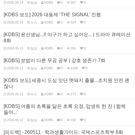
2026.05.14
일상
KDBS
0
297
0
[KDBS 보도] 2026 대동제 ‘THE SIGNAL’ 진행
2026.05.14
뉴스
KDBS
0
324
0
[KDBS] 윤선생님...!! 야구가 하고 싶어요... | 드라마 큐레이션
8화
2026.05.13
일상
KDBS
0
261
0
[KDBS] 보법이 다른 무공 공부 | 강호 생존기 7화
2026.05.12
일상
KDBS
0
1248
0
[KDBS 보도] 세종시 도심 잇단 멧돼지 출몰...조치원 안전 괜
찮나
2026.05.12
뉴스
KDBS
0
273
0
[KDBS] 여름의 초록을 닮은 초록 요정, 압생트 한 잔 | 함께
들어...
2026.05.12
일상
KDBS
0
192
0
[피드백] - 260511 - 학과생활가이드: 국제스포츠학부 6화