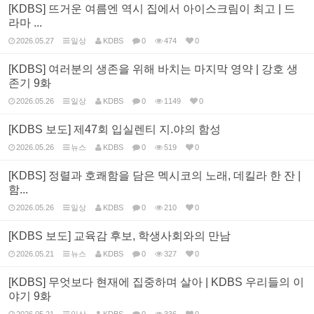
[KDBS] 뜨거운 여름엔 역시 집에서 아이스크림이 최고 | 드
라마 ...
2026.05.27
일상
KDBS
0
474
0
[KDBS] 여러분의 생존을 위해 바치는 마지막 영약 | 강호 생
존기 9화
2026.05.26
일상
KDBS
0
1149
0
[KDBS 보도] 제47회 입실렌티 지.야의 함성
2026.05.26
뉴스
KDBS
0
519
0
[KDBS] 정렬과 호쾌함을 담은 멕시코의 노래, 데킬라 한 잔 |
함...
2026.05.26
일상
KDBS
0
210
0
[KDBS 보도] 교육감 후보, 학생사회와의 만남
2026.05.21
뉴스
KDBS
0
327
0
[KDBS] 무엇보다 현재에 집중하며 살아 | KDBS 우리들의 이
야기 9화