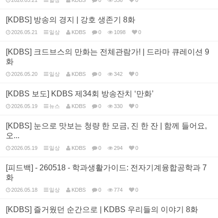
2026.05.21
일상
KDBS
0
336
0
[KDBS] 방송의 경지 | 강호 생존기 8화
2026.05.21
일상
KDBS
0
1098
0
[KDBS] 크드브스의 만화는 전체관람가! | 드라마 큐레이션 9
화
2026.05.20
일상
KDBS
0
342
0
[KDBS 보도] KDBS 제34회 방송잔치 ‘만화’
2026.05.19
뉴스
KDBS
0
330
0
[KDBS] 눈으로 맛보는 청량 한 모금, 진 한 잔 | 함께 들어요,
오...
2026.05.19
일상
KDBS
0
294
0
[피드백] - 260518 - 학과생활가이드: 전자기계융합공학과 7
화
2026.05.18
일상
KDBS
0
774
0
[KDBS] 즐거웠던 순간으로 | KDBS 우리들의 이야기 8화