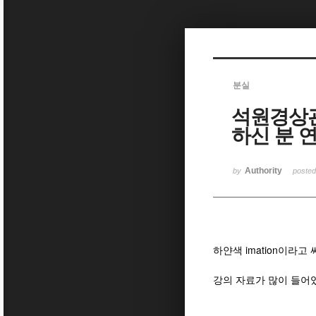
Sketchbook5, 스케치북5
분실
석원경상관
Sketchbook5, 스케치북5
하신 분 
Authority
by
poste
하얀색 imation이라고 써
강의 자료가 많이 들어