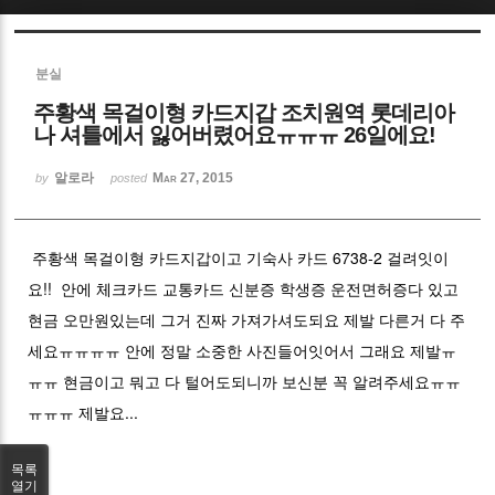
Sketchbook5, 스케치북5
분실
주황색 목걸이형 카드지갑 조치원역 롯데리아
나 셔틀에서 잃어버렸어요ㅠㅠㅠ 26일에요!
알로라
Mar 27, 2015
by
posted
Sketchbook5, 스케치북5
주황색 목걸이형 카드지갑이고 기숙사 카드 6738-2 걸려잇이
요!! 안에 체크카드 교통카드 신분증 학생증 운전면허증다 있고
현금 오만원있는데 그거 진짜 가져가셔도되요 제발 다른거 다 주
세요ㅠㅠㅠㅠ 안에 정말 소중한 사진들어잇어서 그래요 제발ㅠ
ㅠㅠ 현금이고 뭐고 다 털어도되니까 보신분 꼭 알려주세요ㅠㅠ
ㅠㅠㅠ 제발요...
목록
열기