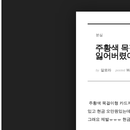
Sketchbook5, 스케치북5
분실
주황색 목
Sketchbook5, 스케치북5
잃어버렸어
알로라
M
by
posted
주황색 목걸이형 카드지
있고 현금 오만원있는데
그래요 제발ㅠㅠㅠ 현금