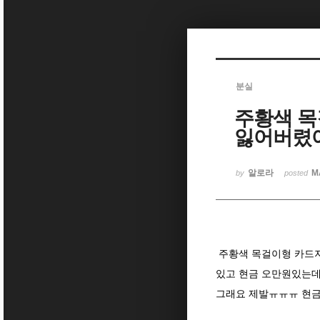
Sketchbook5, 스케치북5
분실
주황색 목
Sketchbook5, 스케치북5
잃어버렸어
알로라
M
by
posted
주황색 목걸이형 카드지
있고 현금 오만원있는데
그래요 제발ㅠㅠㅠ 현금