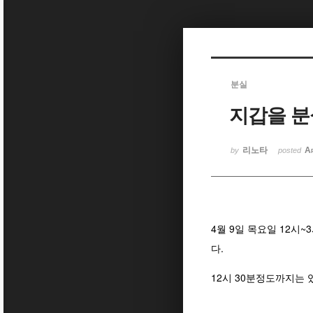
Sketchbook5, 스케치북5
분실
지갑을 
Sketchbook5, 스케치북5
리노타
A
by
posted
4월 9일 목요일 12
다.
12시 30분정도까지는