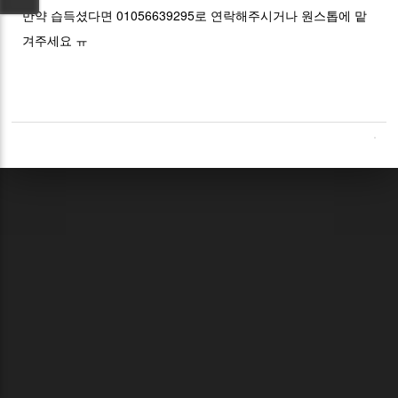
만약 습득셨다면 01056639295로 연락해주시거나 원스톱에 맡
겨주세요 ㅠ