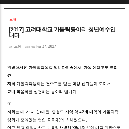
Sketchbook5, 스케치북5
교내
[2017] 고려대학교 가톨릭동아리 청년예수입
니다
도웅
Feb 27, 2017
by
posted
Sketchbook5, 스케치북5
안녕하세요 가톨릭학생회 입니다!! 줄여서 '가생'이라고도 불리
죠!
저희 가톨릭학생회는 천주교를 믿는 학생 신자들이 모여서
교내 복음화를 실천하는 동아리 입니다.
또,
저희는 대.가.대.협(대전, 충청도 지역 약 42개 대학의 가톨릭학
생회가 모여있는 연합 공동체)에 속해있으며,
인근 학교 홍익대학교 가톨릭학생회 '엠마우스'와 매달 연합으로