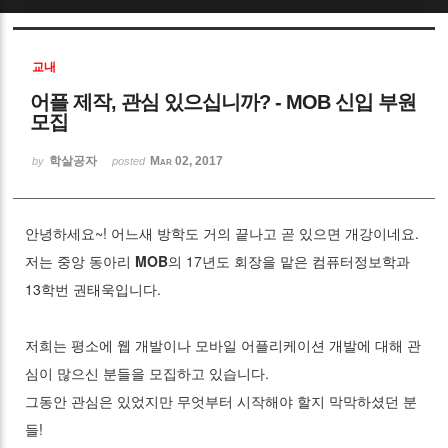
Sketchbook5, 스케치북5
교내
어플 제작, 관심 있으십니까? - MOB 신입 부원
모집
학살공자
Mar 02, 2017
by
posted
Sketchbook5, 스케치북5
안녕하세요~! 어느새 방학도 거의 끝나고 곧 있으면 개강이네요.
저는 중앙 동아리
MOB
의 17년도 회장을 맡은 컴퓨터정보학과
13학번 권태욱입니다.
저희는 평소에 웹 개발이나 모바일 어플리케이션 개발에 대해 관
심이 많으신 분들을 모집하고 있습니다.
그동안 관심은 있었지만 무엇부터 시작해야 할지 막막하셨던 분
들!