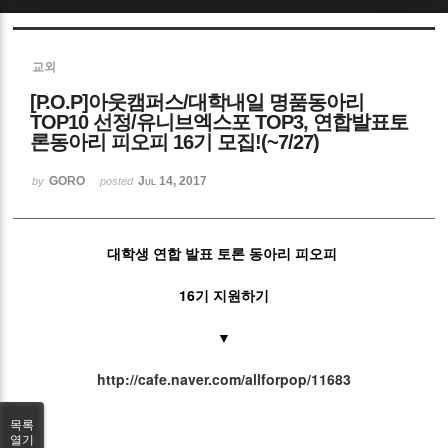
Sketchbook5, 스케치북5
교외
[P.O.P]아웃캠퍼스/대학내일 명품동아리
TOP10 선정/유니브엑스포 TOP3, 연합발표토
론동아리 피오피 16기 모집!(~7/27)
GORO
Jul 14, 2017
Sketchbook5, 스케치북5
by
posted
대학생 연합 발표 토론 동아리 피오피
16기 지원하기
▼
http://cafe.naver.com/allforpop/11683
목록
열기