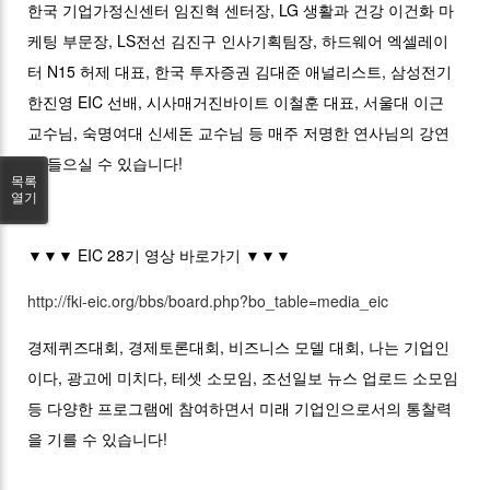
한국 기업가정신센터 임진혁 센터장, LG 생활과 건강 이건화 마
케팅 부문장, LS전선 김진구 인사기획팀장, 하드웨어 엑셀레이
터 N15 허제 대표, 한국 투자증권 김대준 애널리스트, 삼성전기
한진영 EIC 선배, 시사매거진바이트 이철훈 대표, 서울대 이근
교수님, 숙명여대 신세돈 교수님 등 매주 저명한 연사님의 강연
을 들으실 수 있습니다!
목록
열기
▼▼▼ EIC 28기 영상 바로가기 ▼▼▼
http://fki-eic.org/bbs/board.php?bo_table=media_eic
경제퀴즈대회, 경제토론대회, 비즈니스 모델 대회, 나는 기업인
이다, 광고에 미치다, 테셋 소모임, 조선일보 뉴스 업로드 소모임
등 다양한 프로그램에 참여하면서 미래 기업인으로서의 통찰력
을 기를 수 있습니다!