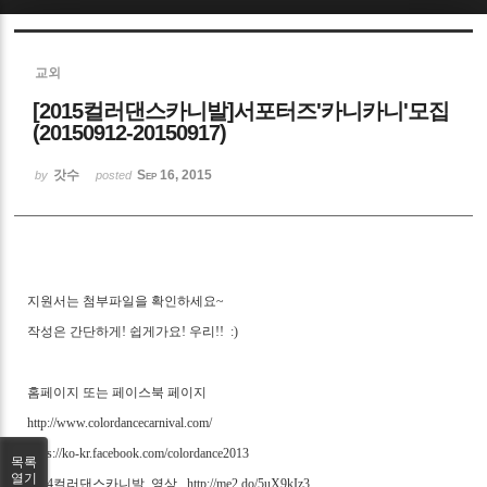
Sketchbook5, 스케치북5
교외
[2015컬러댄스카니발]서포터즈'카니카니'모집
(20150912-20150917)
갓수
Sep 16, 2015
by
posted
Sketchbook5, 스케치북5
지원서는 첨부파일을 확인하세요~
작성은 간단하게! 쉽게가요! 우리!! :)
홈페이지 또는 페이스북 페이지
http://www.colordancecarnival.com/
https://ko-kr.facebook.com/colordance2013
목록
열기
2014컬러댄스카니발_영상_
http://me2.do/5uX9kIz3