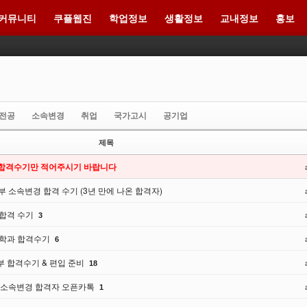
커뮤니티
쿠플웹진
학업정보
생활정보
교내정보
홍보
메뉴 건너뛰기
합전공
소속변경
취업
국가고시
공기업
제목
합격수기만 적어주시기 바랍니다
부 소속변경 합격 수기 (3년 만에 나온 합격자)
 합격 수기
3
계학과 합격수기
6
 합격수기 & 편입 준비
18
학 소속변경 합격자 오픈카톡
1