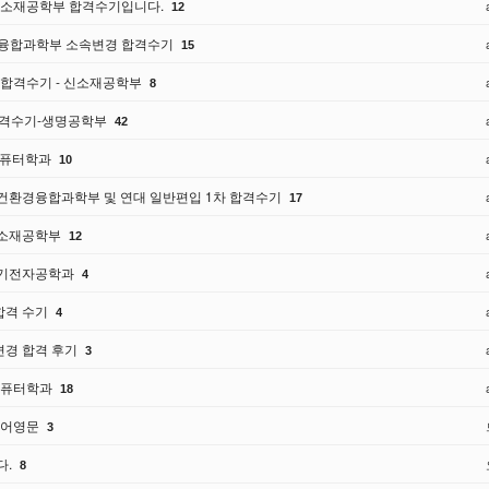
 신소재공학부 합격수기입니다.
12
경융합과학부 소속변경 합격수기
15
 합격수기 - 신소재공학부
8
합격수기-생명공학부
42
컴퓨터학과
10
건환경융합과학부 및 연대 일반편입 1차 합격수기
17
신소재공학부
12
전기전자공학과
4
합격 수기
4
경 합격 후기
3
컴퓨터학과
18
영어영문
3
다.
8