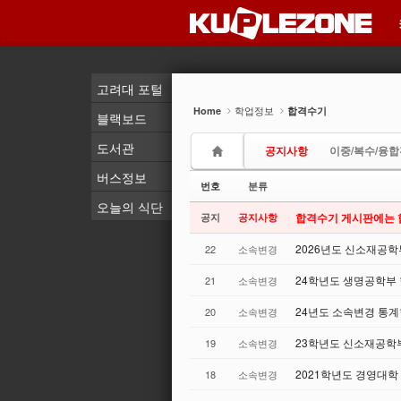
Sketchbook5, 스케치북5
Sketchbook5, 스케치북5
Sketchbook5, 스케치북5
Sketchbook5, 스케치북5
고려대 포털
학업정보
Home
합격수기
블랙보드
도서관
공지사항
이중/복수/융
버스정보
번호
분류
오늘의 식단
합격수기 게시판에는 
공지
공지사항
2026년도 신소재공학
22
소속변경
24학년도 생명공학부
21
소속변경
24년도 소속변경 통
20
소속변경
23학년도 신소재공학부
19
소속변경
2021학년도 경영대
18
소속변경