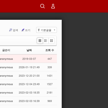
검색
쓰기
기본글꼴
T
Li
Zi
G
st
n
al
글쓴이
날짜
조회 수
e
le
r
anonymous
2019-03-07
447
y
anonymous
2026-01-19 21:49
339
anonymous
2023-12-20 21:00
1431
anonymous
2023-12-04 23:49
1527
anonymous
2023-02-03 18:35
2181
anonymous
2023-02-03 16:39
969