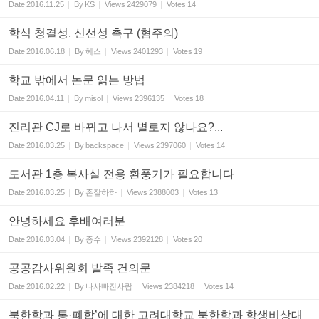
Date
2016.11.25
By
KS
Views
2429079
Votes
14
학식 청결성, 신선성 촉구 (혐주의)
Date
2016.06.18
By
헤스
Views
2401293
Votes
19
학교 밖에서 논문 읽는 방법
Date
2016.04.11
By
misol
Views
2396135
Votes
18
진리관 CJ로 바뀌고 나서 별로지 않나요?...
Date
2016.03.25
By
backspace
Views
2397060
Votes
14
도서관 1층 복사실 전용 환풍기가 필요합니다
Date
2016.03.25
By
존잘하하
Views
2388003
Votes
13
안녕하세요 후배여러분
Date
2016.03.04
By
종수
Views
2392128
Votes
20
공공감사위원회 발족 건의문
Date
2016.02.22
By
나사빠진사람
Views
2384218
Votes
14
북한학과 통·폐합’에 대한 고려대학교 북한학과 학생비상대