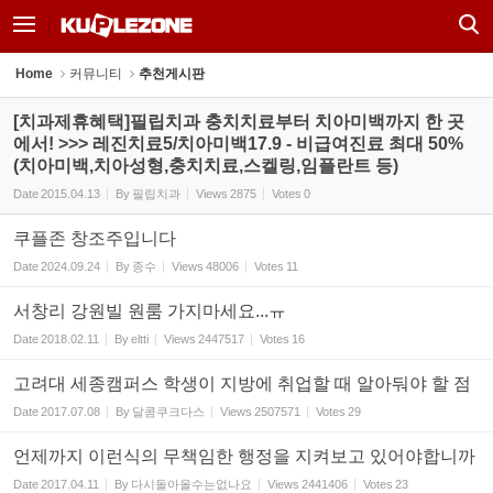
Sketchbook5, 스케치북5
Sketchbook5, 스케치북5
Home
커뮤니티
추천게시판
[치과제휴혜택]필립치과 충치치료부터 치아미백까지 한 곳
에서! >>> 레진치료5/치아미백17.9 - 비급여진료 최대 50%
(치아미백,치아성형,충치치료,스켈링,임플란트 등)
Date
2015.04.13
By
필립치과
Views
2875
Votes
0
쿠플존 창조주입니다
Date
2024.09.24
By
종수
Views
48006
Votes
11
서창리 강원빌 원룸 가지마세요...ㅠ
Date
2018.02.11
By
eltti
Views
2447517
Votes
16
고려대 세종캠퍼스 학생이 지방에 취업할 때 알아둬야 할 점
Date
2017.07.08
By
달콤쿠크다스
Views
2507571
Votes
29
언제까지 이런식의 무책임한 행정을 지켜보고 있어야합니까
Date
2017.04.11
By
다시돌아올수는없나요
Views
2441406
Votes
23