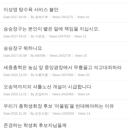
이성영 탕수육 서비스 불만
Date
2017.04.05
By
동베이후
Views
2441175
Votes
10
승승장구는 본인이 뱉은 말에 책임을 지십시오.
Date
2017.04.01
By
야호랑
Views
2437554
Votes
12
승승장구 뭐하나요
Date
2017.03.08
By
MAXIM
Views
2432778
Votes
15
세종총학은 농심 앞 중앙광장에서 무릎꿇고 석고대죄하라
Date
2016.12.03
By
하롱하롱
Views
2437083
Votes
20
오송역까지의 셔틀노선 개설이 시급합니다
Date
2016.12.01
By
존잘하하
Views
2432469
Votes
14
우리가 총학생회장 후보 '어울림'을 반대해야하는 이유
Date
2016.11.28
By
긍정의힘!
Views
2432559
Votes
14
존경하는 학생회 후보자님들께