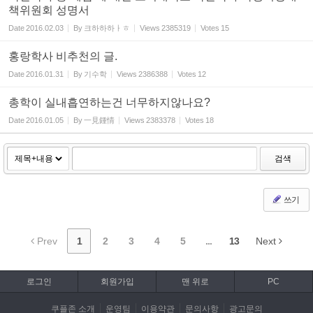
책위원회 성명서
Date
2016.02.03
By
크하하하ㅏㅎ
Views
2385319
Votes
15
홍랑학사 비추천의 글.
Date
2016.01.31
By
기수학
Views
2386388
Votes
12
총학이 실내흡연하는건 너무하지않나요?
Date
2016.01.05
By
一見鍾情
Views
2383378
Votes
18
검색
쓰기
Prev
1
2
3
4
5
...
13
Next
로그인
회원가입
맨 위로
PC
쿠플존 소개
운영팀
이용약관
문의사항
광고문의